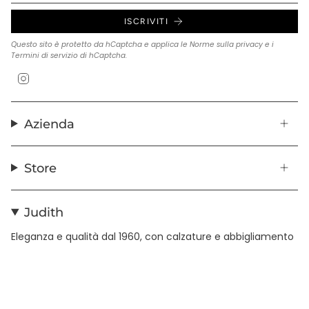
ISCRIVITI
Questo sito è protetto da hCaptcha e applica le
Norme sulla privacy
e i
Termini di servizio
di hCaptcha.
Instagram
Azienda
Store
Judith
Eleganza e qualità dal 1960, con calzature e abbigliamento
in pelle realizzati con cura artigianale.