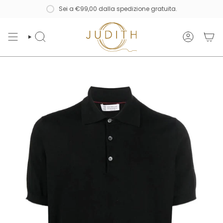
Vai
Sei a
€99,00
dalla spedizione gratuita.
al
contenuto
CERCA
ACCOUNT