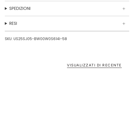
COTONEMade in Romania
SPEDIZIONI
RESI
SKU: US25SJ05-BW00W0S614I-58
VISUALIZZATI DI RECENTE