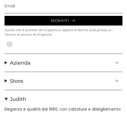
ISCRIVITI
Questo sito è protetto da hCaptcha e applica le
Norme sulla privacy
e i
Termini di servizio
di hCaptcha.
Instagram
Azienda
Store
Judith
Eleganza e qualità dal 1960, con calzature e abbigliamento
in pelle realizzati con cura artigianale.