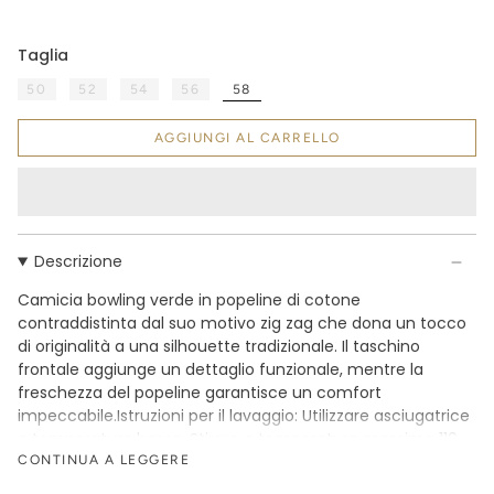
Taglia
58
50
52
54
56
AGGIUNGI AL CARRELLO
Descrizione
Camicia bowling verde in popeline di cotone
contraddistinta dal suo motivo zig zag che dona un tocco
di originalità a una silhouette tradizionale. Il taschino
frontale aggiunge un dettaglio funzionale, mentre la
freschezza del popeline garantisce un comfort
impeccabile.Istruzioni per il lavaggio: Utilizzare asciugatrice
a temperatura bassa; Stirare a temperatura massima 110
°C; Non lavare a secco; Non trattare con cloro; Lavare
CONTINUA A LEGGERE
delicatamente max 40°C.Composizione: 100%